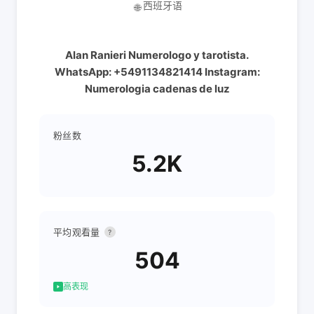
西班牙语
🌐
Alan Ranieri Numerologo y tarotista.
WhatsApp: +5491134821414 Instagram:
Numerologia cadenas de luz
粉丝数
5.2K
平均观看量
?
504
高表现