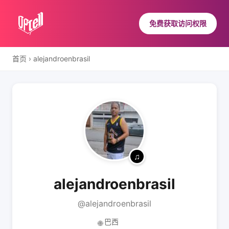
免费获取访问权限
首页
›
alejandroenbrasil
alejandroenbrasil
@alejandroenbrasil
巴西
🌐