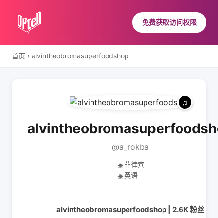
免费获取访问权限
首页
›
alvintheobromasuperfoodshop
alvintheobromasuperfoods
@a_rokba
菲律宾
🌐
英语
🌐
alvintheobromasuperfoodshop | 2.6K 粉丝