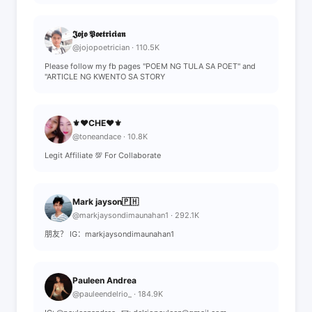
𝕵𝖔𝖏𝖔 𝕻𝖔𝖊𝖙𝖗𝖎𝖈𝖎𝖆𝖓
@jojopoetrician · 110.5K
Please follow my fb pages "POEM NG TULA SA POET" and
"ARTICLE NG KWENTO SA STORY
⚜❤CHE❤⚜
@toneandace · 10.8K
Legit Affiliate 💯 For Collaborate
Mark jayson🇵🇭
@markjaysondimaunahan1 · 292.1K
朋友？ IG：markjaysondimaunahan1
Pauleen Andrea
@pauleendelrio_ · 184.9K