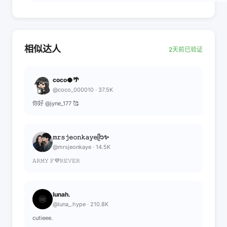
相似达人
2天前已验证
coco🥥🌴
@coco_000010 · 37.5K
你好 @jyne_177 🥰
𝚖𝚛𝚜𝚓𝚎𝚘𝚗𝚔𝚊𝚢𝚎ᥫ᭡✨
@mrsjeonkaye · 14.5K
𝙰𝚁𝙼𝚈 𝙵💜𝚁𝙴𝚅𝙴𝚁
lunah.
@luna_.hype · 210.8K
cutieee.