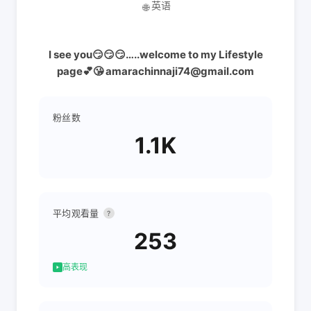
英语
🌐
I see you😏😏😏…..welcome to my Lifestyle
page💕😘 amarachinnaji74@gmail.com
粉丝数
1.1K
平均观看量
?
253
高表现