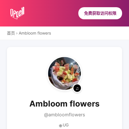
免费获取访问权限
首页
›
Ambloom flowers
Ambloom flowers
@ambloomflowers
UG
🌐