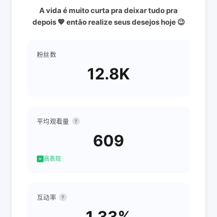
A vida é muito curta pra deixar tudo pra
depois 💖 então realize seus desejos hoje 😉
粉丝数
12.8K
平均观看量
?
609
高表现
互动率
?
1.33%