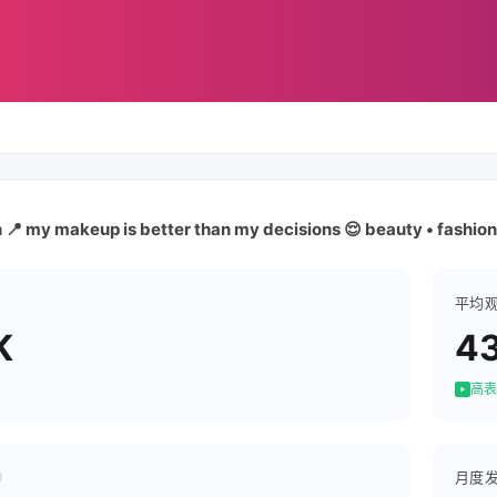
 📍 my makeup is better than my decisions 😌 beauty • fashion
平均
K
4
高表
月度