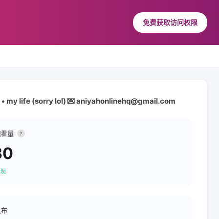
免费获取访问权限
 • my life (sorry lol) 💌 aniyahonlinehq@gmail.com
观看量
?
30
现
发布