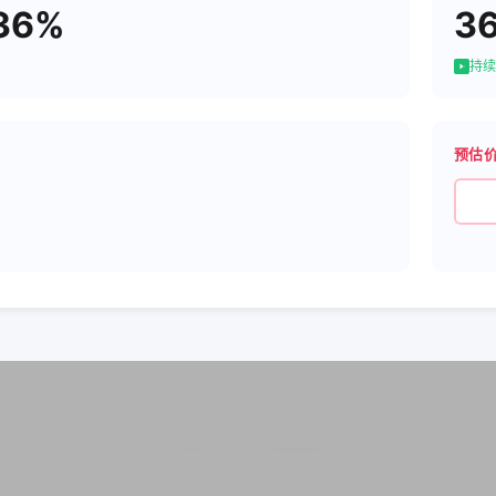
36%
3
持续
预估