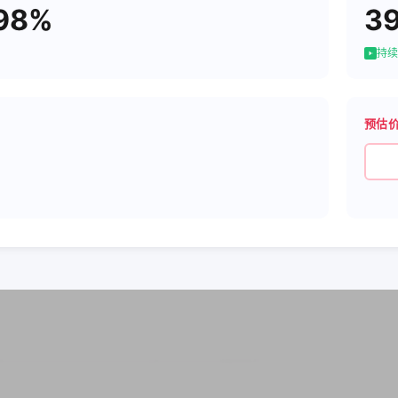
98%
3
持续
预估