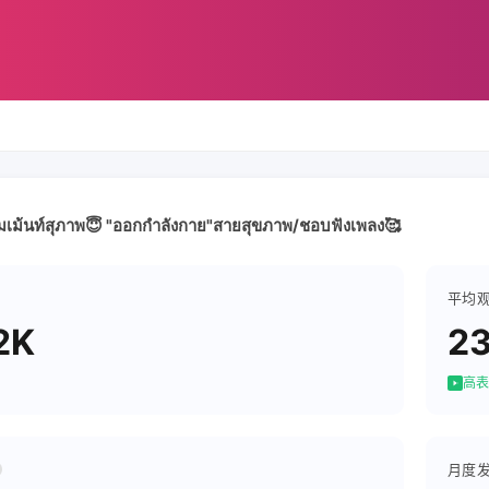
เม้นท์สุภาพ😇 "ออกกำลังกาย"สายสุขภาพ/ชอบฟังเพลง🥰
平均
2K
2
高表
月度