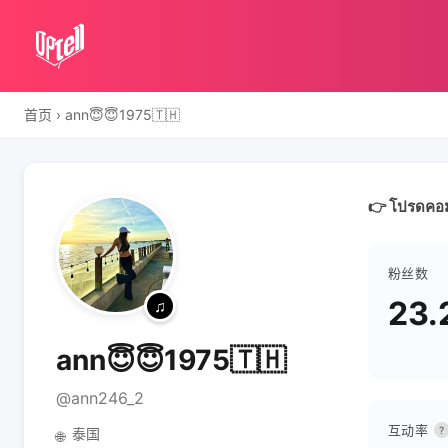
首页
›
ann😇😇1975🇹🇭
👉 โปรดคอม
粉丝数
23.
ann😇😇1975🇹🇭
@ann246_2
互动率
?
泰国
🌐