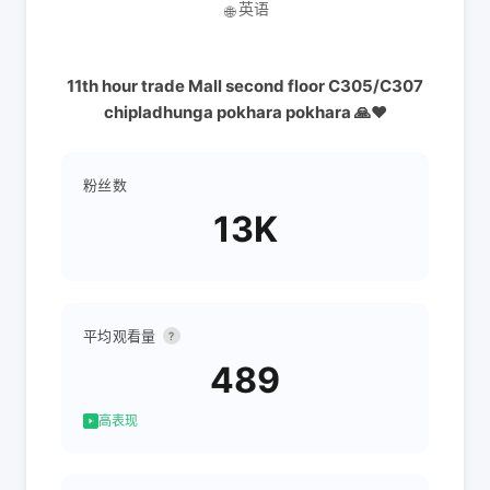
英语
🌐
11th hour trade Mall second floor C305/C307
chipladhunga pokhara pokhara 🙏❤️
粉丝数
13K
平均观看量
?
489
高表现