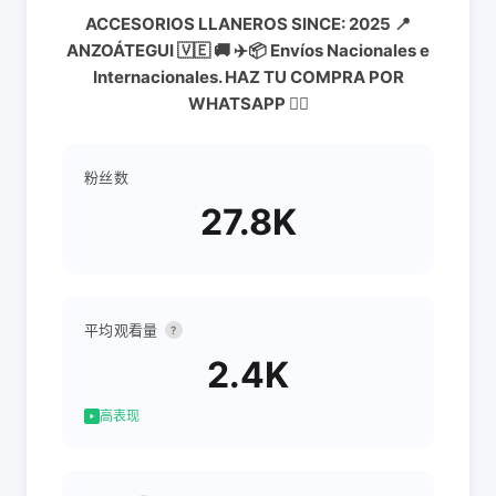
ACCESORIOS LLANEROS SINCE: 2025 📍
ANZOÁTEGUI 🇻🇪 🚚 ✈️📦 Envíos Nacionales e
Internacionales. HAZ TU COMPRA POR
WHATSAPP 👇🏻
粉丝数
27.8K
平均观看量
?
2.4K
高表现