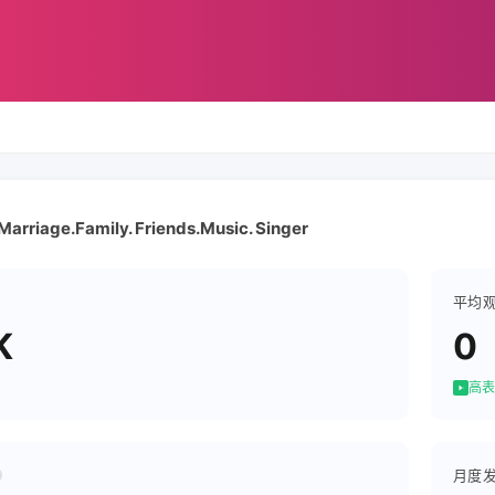
 Marriage.Family. Friends.Music. Singer
平均
K
0
高表
月度