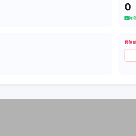
0
持续
预估