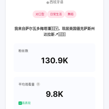
西班牙语
🌐
对口型
日常生活
舞蹈
我来自萨尔瓦多梅塔潘🇸🇻，现居美国德克萨斯州
达拉斯📍🇺🇸
粉丝数
130.9K
平均观看量
?
9.8K
高表现