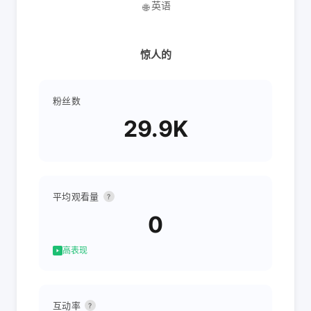
英语
🌐
惊人的
粉丝数
29.9K
平均观看量
?
0
高表现
互动率
?