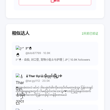
解锁
相似达人
2天前已验证
𝙿”🐣
@bibi87799 · 10.9K
𝙿”🐣 - 自拍, 对口型, 宠物小贴士与护理 | JP | 10.9K followers
🎸Thar Gyi🎸(မိုးညှင်းမြို့)🦅
@tar.gyi112 · 20.5K
💔ထားခဲတာလဲ မင်းပဲ ဒါပေမဲ့တံခါးကိုတော့ပိတ်မထားခဲ့ဘူး ပြန်လာချင်
တဲ့တစ်နေ့နေ့အတွက် ငါမပြောင်းလဲသေးဘူး💔လာကြည့်နေတာထက်
တစ်ခေါက်လောက်ပြန်လာခဲ့ရင်တန်ဖိုးထားမယ်