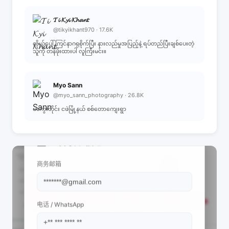
𝓣𝓲 𝓚𝔂𝓲 𝓚𝓱𝓪𝓷𝓽
@tikyikhant970 · 17.6K
ကိုယ့်ပေါ်ကြင်နာဂရုစိုက်ပြီး နားလည်မှုအပြည့်နဲ့ ရပ်တည်ပြီးချစ်ပေးတဲ့
သူကို တန်ဖိုးထားပါ လူကြီးမင်း။
Myo Sann
@myo_sann_photography · 26.8K
မကွေးတိုင်း ငဖဲမြို့နယ် စစ်တောကျေးရွာ
📩 查看联系信息
商务邮箱
电话 / WhatsApp