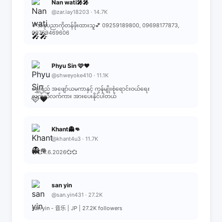
Nan wati🎤🎤
@zar.lay18203 · 14.7K
💕အနုပညာကိုတန်ဖိုးထားသူ💕 09259189800, 09698177873,
09769469606
Phyu Sin 🩷❤️
@shweyoke410 · 11.1K
ရွှေပြည် အဖျော်ယမကာနှင့် ကုန်မျိုးစုံရောင်းဝယ်ရေး
လက်လီလက်ကား အားပေးနိုင်ပါတယ်
Khant👻👊
@khant4u3 · 11.7K
💞💞4.6.2026💞💞
san yin
@san.yin431 · 27.2K
san yin - 音乐 | JP | 27.2K followers