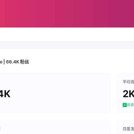
to | 66.4K 粉丝
平均
4K
2
高表
月度