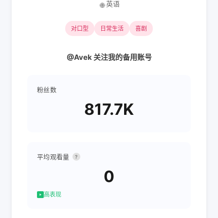
英语
🌐
对口型
日常生活
喜剧
@Avek 关注我的备用账号
粉丝数
817.7K
平均观看量
?
0
高表现