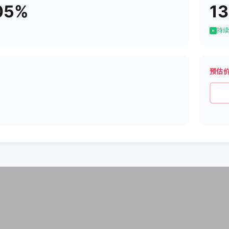
05%
13
持续
预估