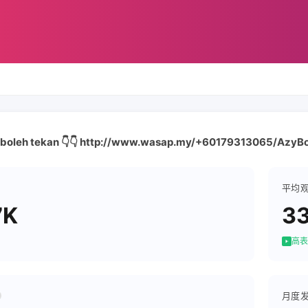
boleh tekan 👇👇 http://www.wasap.my/+60179313065/AzyBo
平均
7K
3
高表
月度