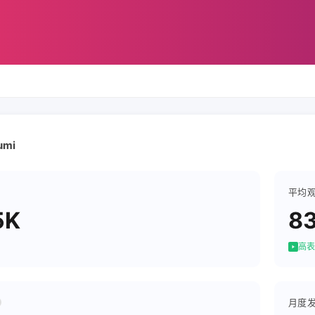
umi
平均
5K
8
高表
月度