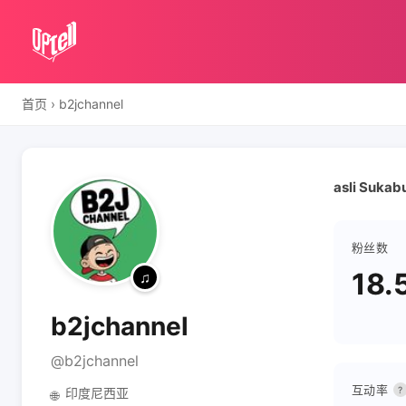
首页
›
b2jchannel
asli Sukab
粉丝数
18.
b2jchannel
@b2jchannel
互动率
?
印度尼西亚
🌐