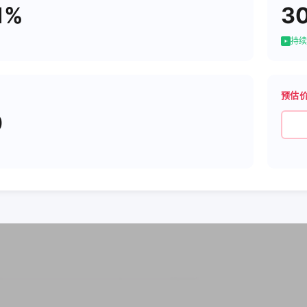
1%
3
持续
预估
0