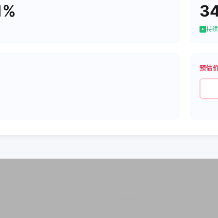
1%
3
持续
预估