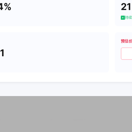
4%
21
持续
预估
1