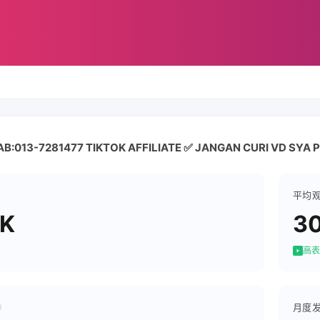
B:013-7281477 TIKTOK AFFILIATE ✅ JANGAN CURI VD SYA
平均
7K
30
高表
月度