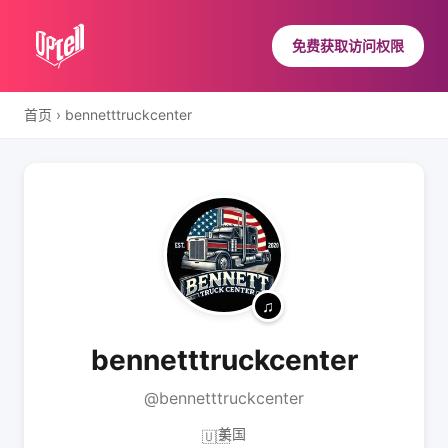
免费获取访问权限
首页
›
bennetttruckcenter
bennetttruckcenter
@bennetttruckcenter
美国
🇺🇸