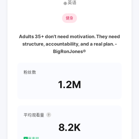
英语
🌐
健身
Adults 35+ don’t need motivation. They need
structure, accountability, and a real plan. -
BigRonJones®
粉丝数
1.2M
平均观看量
?
8.2K
高表现