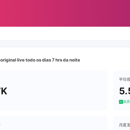
riginal live todo os dias 7 hrs da noite
平均
7K
5.
高表
月度