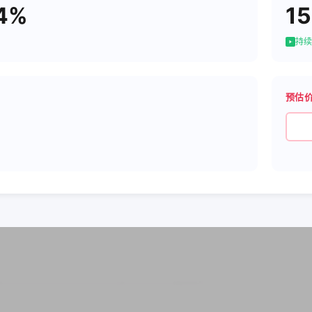
4%
15
持续
预估