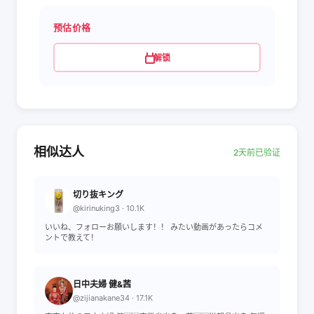
预估价格
解锁
相似达人
2天前已验证
切り抜キング
@kirinuking3 · 10.1K
いいね、フォローお願いします！！ みたい動画があったらコメ
ントで教えて！
日中夫婦 健&茜
@zijianakane34 · 17.1K