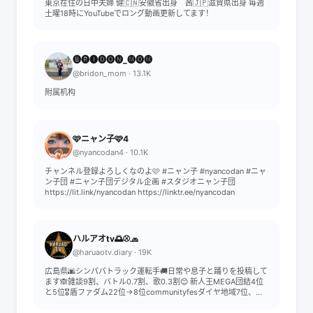
東京在住の日中夫婦 健🇨🇳安徽省出身 茜🇯🇵滋賀県出身 毎週
土曜18時にYouTubeでロング動画更新してます！
🅑🅡🅘🅓🅞🅝_🅜🅞🅜
@bridon_mom · 13.1K
附属机构
🩷ニャン子🩷4
@nyancodan4 · 10.1K
チャンネル登録よろしくなのよ🩷 #ニャン子 #nyancodan #ニャ
ン子団 #ニャン子団デジタル企画 #スタジオニャン子団
https://lit.link/nyancodan https://linktr.ee/nyancodan
ハルアオtv🌅⚾️🧢
@haruaotv.diary · 19K
広島県🌆シンパパトラック運転手🚚日常や息子と踊りを投稿して
ます🙈雑談9割、バトル0.7割、歌0.3割😊 新人王MEGA団結4位
と5位🎖️盾ファダム22位→8位communityfesダイヤ地域7位、...