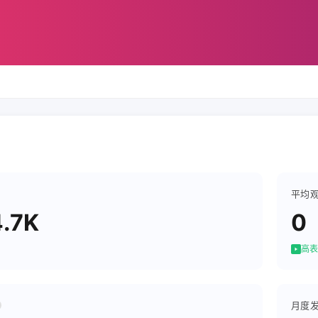
平均
.7K
0
高表
月度