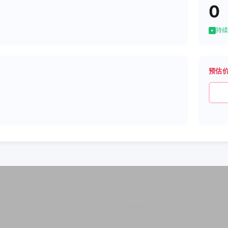
0
持续
预估