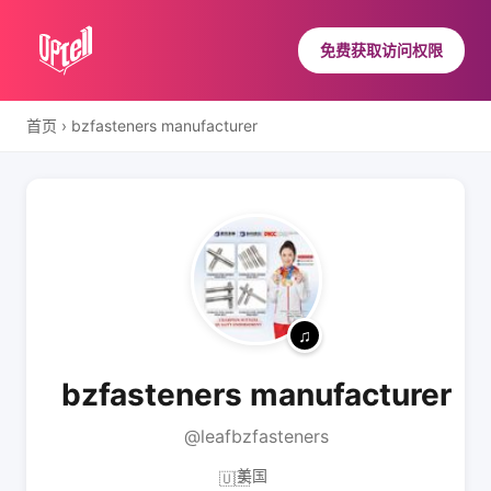
免费获取访问权限
首页
›
bzfasteners manufacturer
bzfasteners manufacturer
@leafbzfasteners
美国
🇺🇸