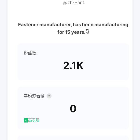
zh-Hant
🌐
Fastener manufacturer, has been manufacturing
for 15 years.👇
粉丝数
2.1K
平均观看量
?
0
高表现