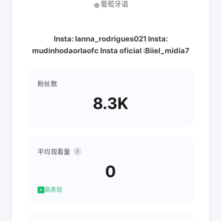
葡萄牙语
🌐
Insta: lanna_rodrigues021 Insta:
mudinhodaorlaofc Insta oficial :Biiel_midia7
粉丝数
8.3K
平均观看量
?
0
高表现