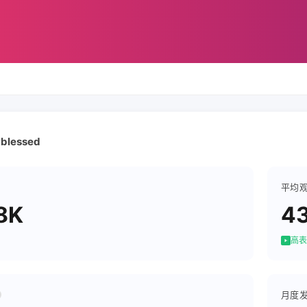
yblessed
平均
8K
43
高表
月度