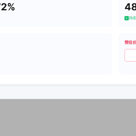
72%
4
持续
预估