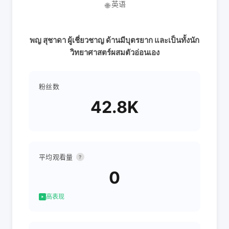
英语
🌐
พญ สุชาดา ผู้เชี่ยวชาญ ด้านมีบุตรยาก และเป็นทั้งนัก
วิทยาศาสตร์ผสมตัวอ่อนเอง
粉丝数
42.8K
平均观看量
?
0
高表现