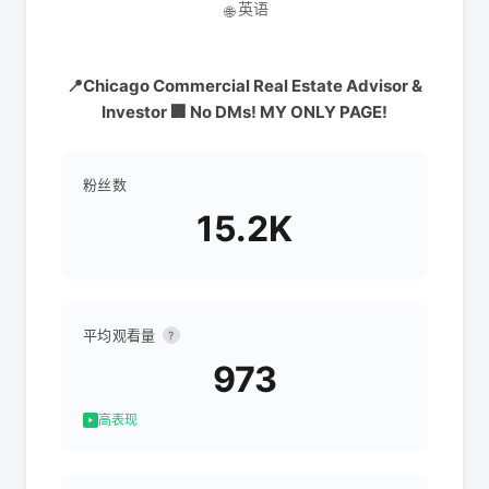
英语
🌐
📍Chicago Commercial Real Estate Advisor &
Investor 🏢 No DMs! MY ONLY PAGE!
粉丝数
15.2K
平均观看量
?
973
高表现