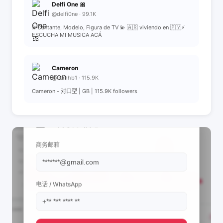
Delfi One 🎀
@delfi0ne · 99.1K
💫Cantante, Modelo, Figura de TV 💫 🇦🇷 viviendo en 🇵🇾⚡️
ESCUCHA MI MUSICA ACÁ
Cameron
@camhb1 · 115.9K
Cameron - 对口型 | GB | 115.9K followers
📩 查看联系信息
商务邮箱
电话 / WhatsApp