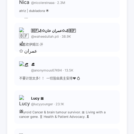
@nicolereinaaa · 2.3M
atriz | dubladora 🌟
🇧🇫🏏✩عمران خان✩🏏🇧🇫
@waheedullah.pti · 38.9K
我喜欢伊姆兰·汗
👒
@anonymous67494 · 13.5K
不要计划太多！！ 一切皆由真主安排❤️ 💍
Lucy 🎀
@lucyyounger · 23.1K
Thyroid Cancer & brain tumour survivor. 🎀 Living with a
cancer gene. 🧬 Health & Patient Advocacy. 🎗️