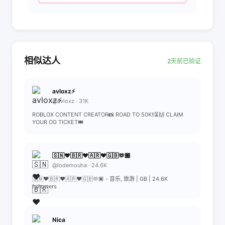
相似达人
2天前已验证
avloxz⚡️
@avloxz · 31K
ROBLOX CONTENT CREATOR📸 ROAD TO 50K!!⏳🙌 CLAIM
YOUR OG TICKET🎟️
🇸🇳❤️🇧🇷❤️🇦🇷❤️🇬🇧🫶🏿
@lodemouha · 24.6K
🇸🇳❤️🇧🇷❤️🇦🇷❤️🇬🇧🫶🏿 - 音乐, 旅游 | GB | 24.6K
followers
Nica