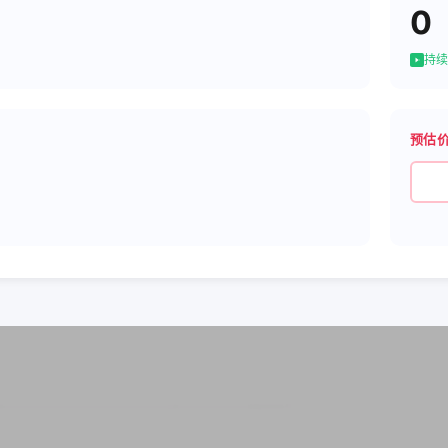
0
持续
预估