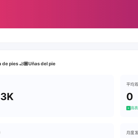
 de pies 🦶🏼Uñas del pie
平均
.3K
0
高表
月度