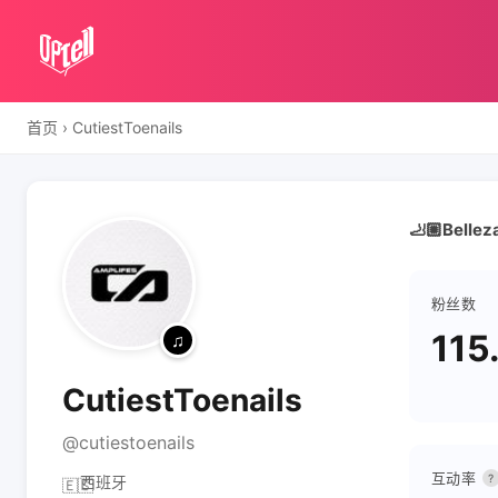
首页
›
CutiestToenails
🦶🏼Belleza
粉丝数
115
CutiestToenails
@cutiestoenails
互动率
?
西班牙
🇪🇸