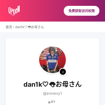
免费获取访问权限
首页
›
dan1k🤍👅お母さん
dan1k🤍👅お母さん
@znxwvy1
BY
🌐