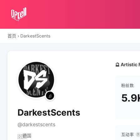
首页
›
DarkestScents
🔮 Artisti
粉丝数
5.9
DarkestScents
@darkestscents
互动率
?
德国
🇩🇪