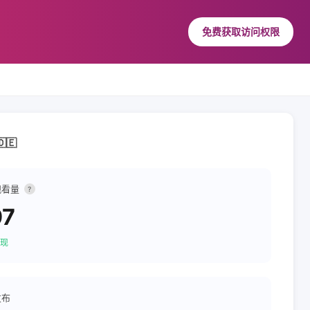
免费获取访问权限
🇩🇪
观看量
?
97
现
发布