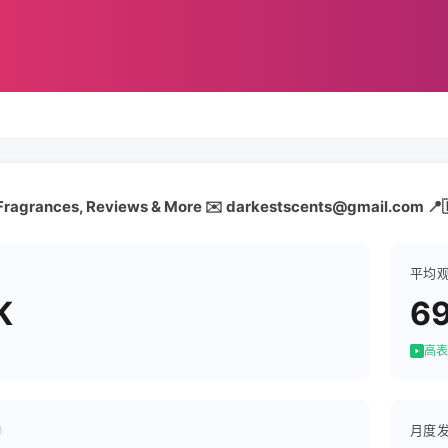
c Fragrances, Reviews & More ✉️ darkestscents@gmail.com 📍
平均
K
6
高表
月度