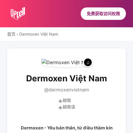
免费获取访问权限
首页
›
Dermoxen Việt Nam
Dermoxen Việt Nam
@dermoxenvietnam
越南
🌐
越南语
🌐
Dermoxen - Yêu bản thân, từ điều thầm kín