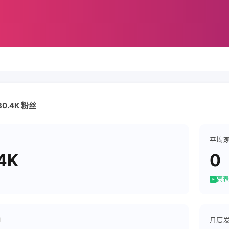
| 30.4K 粉丝
平均
4K
0
高表
月度