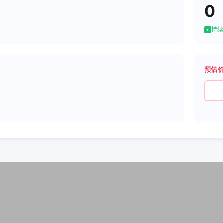
0
持续
预估