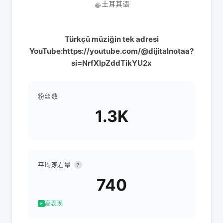
土耳其语
🌐
Türkçü müziğin tek adresi
YouTube:https://youtube.com/@dijitalnotaa?
si=NrfXlpZddTikYU2x
粉丝数
1.3K
平均观看量
?
740
高表现