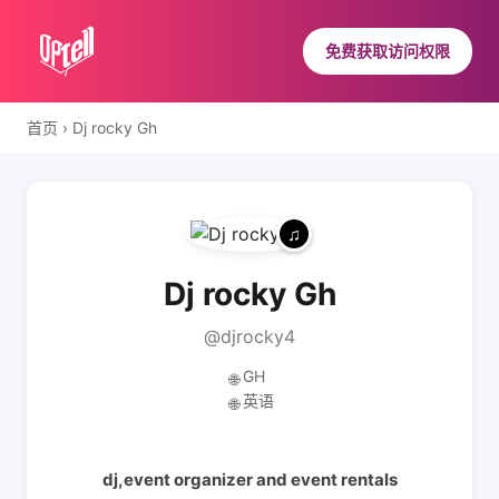
免费获取访问权限
首页
›
Dj rocky Gh
Dj rocky Gh
@djrocky4
GH
🌐
英语
🌐
dj,event organizer and event rentals