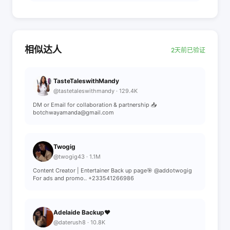
相似达人
2天前已验证
TasteTaleswithMandy
@tastetaleswithmandy · 129.4K
DM or Email for collaboration & partnership 📥
botchwayamanda@gmail.com
Twogig
@twogig43 · 1.1M
Content Creator | Entertainer Back up page🎯 @addotwogig
For ads and promo.. +233541266986
Adelaide Backup❤️
@daterush8 · 10.8K