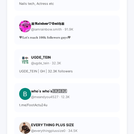
Nails tech, Actress etc
🎀𝕽𝖆𝖎𝖓𝖇𝖔𝖜♡𝕾𝖒𝖎𝖙𝖍🎀
@iamrainbow.smith · 91.9K
💖𝐋𝐞𝐭'𝐬 𝐫𝐞𝐚𝐜𝐡 𝟏𝟎𝟎𝐤 𝐟𝐨𝐥𝐥𝐨𝐰𝐞𝐫𝐬 𝐠𝐮𝐲𝐬💖
UGDE_TEIN
@ugde_tein · 32.3K
UGDE_TEIN | GH | 32.3K followers
who ́s who ́s🇧🇷🇧🇷
@meandyou4527 · 12.3K
t.me/FootActu24u
EVERYTHING PLUS SIZE
@everythingplussize0 · 34.5K