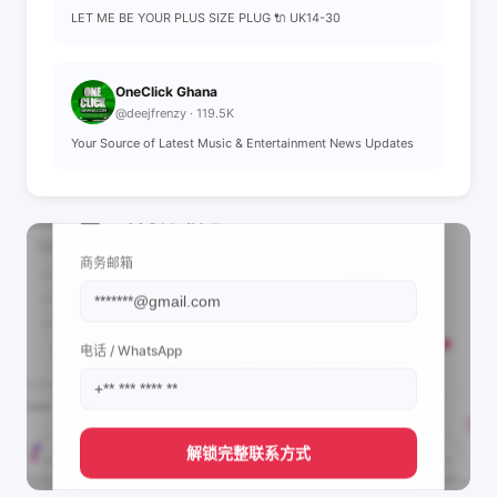
LET ME BE YOUR PLUS SIZE PLUG 🔌 UK14-30
OneClick Ghana
@deejfrenzy · 119.5K
Your Source of Latest Music & Entertainment News Updates
📩 查看联系信息
商务邮箱
电话 / WhatsApp
解锁完整联系方式