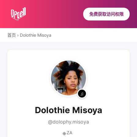
免费获取访问权限
首页
›
Dolothie Misoya
Dolothie Misoya
@dolophy.misoya
ZA
🌐