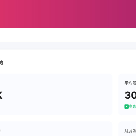
的
平均
K
3
高表
月度