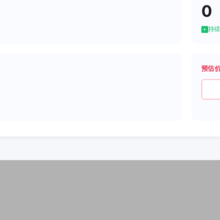
0
持续
预估