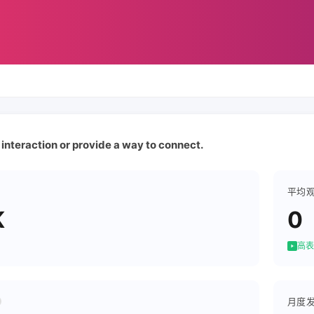
interaction or provide a way to connect.
平均
K
0
高表
月度