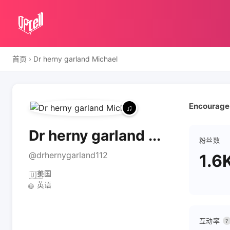
首页
›
Dr herny garland Michael
Encourage 
Dr herny garland ...
粉丝数
@drhernygarland112
1.6
美国
🇺🇸
英语
🌐
互动率
?