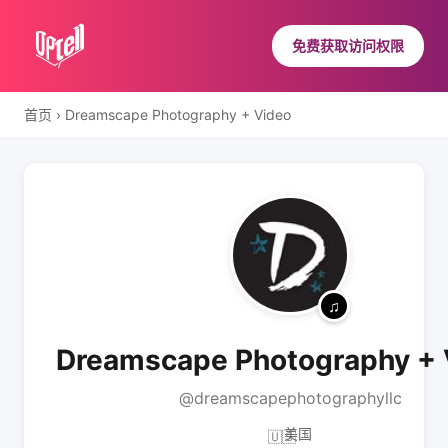
免费获取访问权限
首页
›
Dreamscape Photography + Video
Dreamscape Photography + 
@dreamscapephotographyllc
美国
🇺🇸