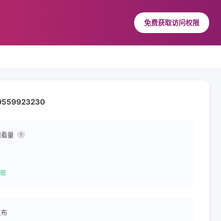
免费获取访问权限
☎️0559923230
观看量
?
现
发布