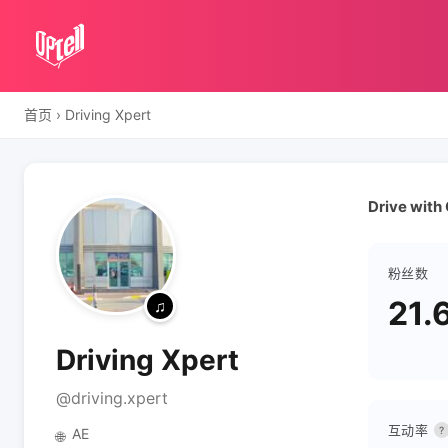
首页
›
Driving Xpert
Drive with
粉丝数
21.
Driving Xpert
@driving.xpert
互动率
?
AE
🌐