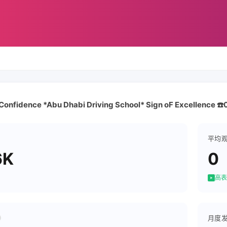
 Confidence *Abu Dhabi Driving School* Sign oF Excellence 
平均
6K
0
高表
月度