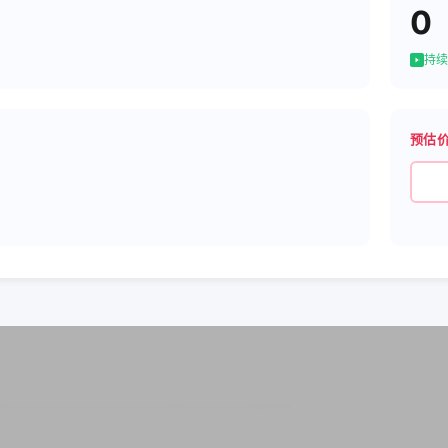
0
持续
预估