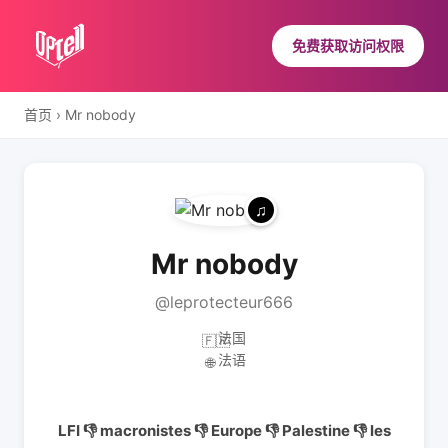
免费获取访问权限
首页
›
Mr nobody
Mr nobody
@leprotecteur666
法国
🇫🇷
法语
🌐
LFI 👎 macronistes 👎 Europe 👎 Palestine 👎 les