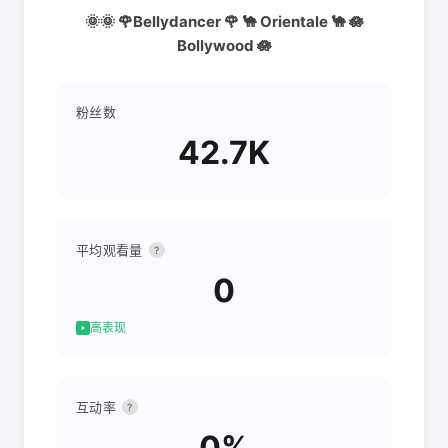
🌞🌞 🌹Bellydancer 🌹 🐪 Orientale 🐪 🪷
Bollywood 🪷
粉丝数
42.7K
平均观看量
?
0
高表现
互动率
?
0%