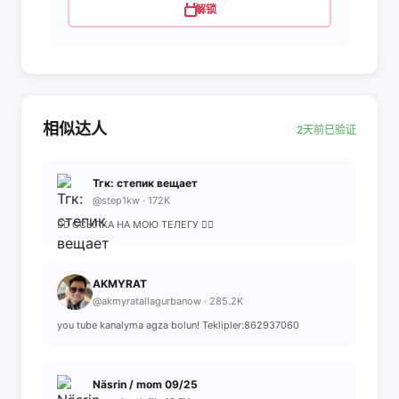
解锁
相似达人
2天前已验证
Тгк: степик вещает
@step1kw · 172K
👇🏻 ССЫЛКА НА МОЮ ТЕЛЕГУ 👇🏻
AKMYRAT
@akmyratallagurbanow · 285.2K
you tube kanalyma agza bolun! Teklipler:862937060
Näsrin / mom 09/25