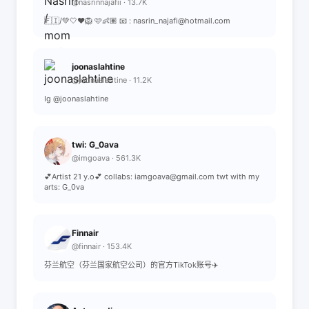
@nasrinnajafii · 13.7K
🇫🇮/💚🤍❤️🦁 🩷👶🏽 📧 : nasrin_najafi@hotmail.com
joonaslahtine
@joonaslahtine · 11.2K
Ig @joonaslahtine
twi: G_0ava
@imgoava · 561.3K
💕Artist 21 y.o💕 collabs: iamgoava@gmail.com twt with my
arts: G_0va
Finnair
@finnair · 153.4K
芬兰航空（芬兰国家航空公司）的官方TikTok账号✈️