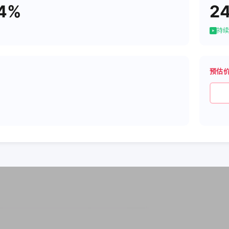
84%
2
持续
预估