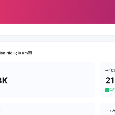
şbirliği için dm💌
平均
3K
21
高表
月度