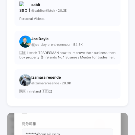
sabit
@sabitontiktok · 20.3K
Personal Videos
Joe Doyle
@joe_doyle_entrepreneur · 54.5K
🇮🇪 I teach TRADESMAN how to improve their business then
buy property 👌 Irelands No.1 Business Mentor for tradesmen.
Izamara resende
@izamararesende · 28.9K
🇧🇷 in ireland 🇮🇪🥰
📩 查看联系信息
商务邮箱