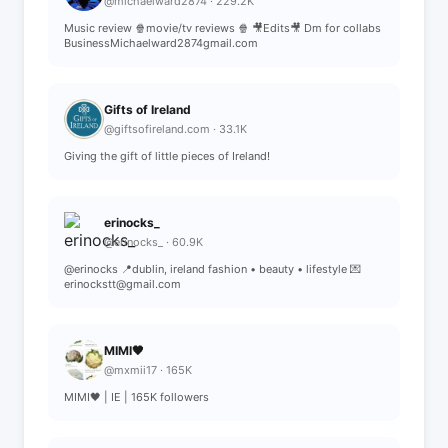
@michaelward2874 · 229.2K
Music review 🍿movie/tv reviews 🍿 🎥Edits🎥 Dm for collabs
BusinessMichaelward2874gmail.com
Gifts of Ireland
@giftsofireland.com · 33.1K
Giving the gift of little pieces of Ireland!
erinocks_
@erinocks_ · 60.9K
@erinocks 📍dublin, ireland fashion • beauty • lifestyle 💌
erinockstt@gmail.com
MIMI🖤
@mxmii17 · 165K
MIMI🖤 | IE | 165K followers