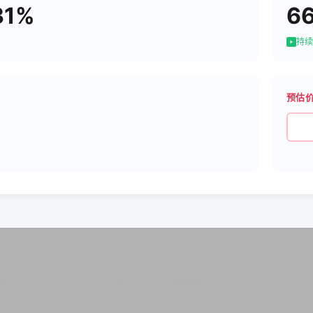
31%
6
持续
预估