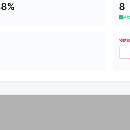
48%
8
持续
预估