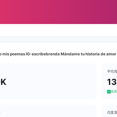
o mis poemas IG: escribebrenda Mándame tu historia de amor Da c
平均
9K
13
高表
月度